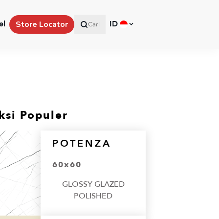
el
ID
Store Locator
Cari
ksi Populer
POTENZA
60x60
GLOSSY GLAZED
POLISHED