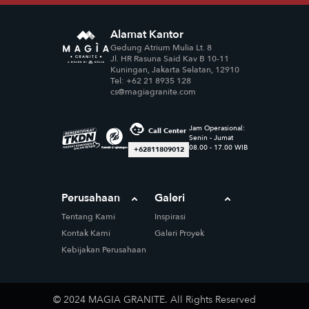
Alamat Kantor
Gedung Atrium Mulia Lt. 8
Jl. HR Rasuna Said Kav B 10-11
Kuningan, Jakarta Selatan, 12910
Tel: +62 21 8935 128
cs@magiagranite.com
Jam Operasional:
Call Center
Senin - Jumat
08.00 - 17.00 WIB
+62811809012
Perusahaan
Galeri
Tentang Kami
Inspirasi
Kontak Kami
Galeri Proyek
Kebijakan Perusahaan
© 2024 MAGIA GRANITE. All Rights Reserved