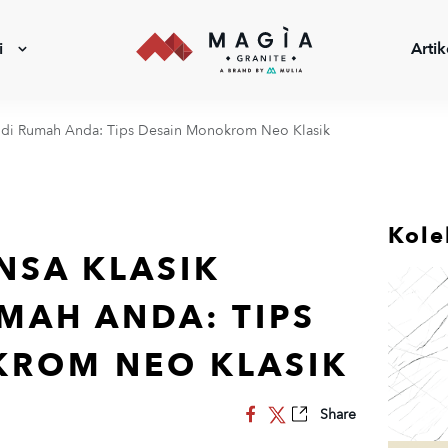
i
Artik
 di Rumah Anda: Tips Desain Monokrom Neo Klasik
Kole
NSA KLASIK
MAH ANDA: TIPS
KROM NEO KLASIK
Share