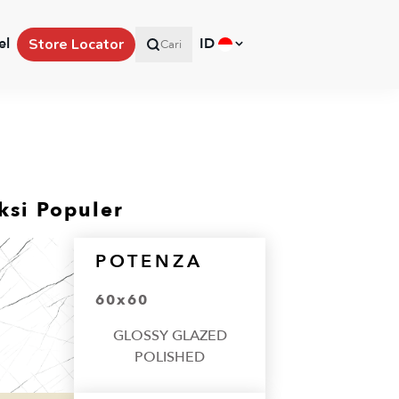
el
ID
Store Locator
Cari
ksi Populer
POTENZA
60x60
GLOSSY GLAZED
POLISHED