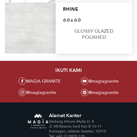
RHINE
60x60
GLOSSY GLAZED
POLISHED
IKUTI KAMI
MAGIA GRANITE
@magiagranite
@magiagranite
@magiagranite
Alamat Kantor
Gedung Atrium Mulia Lt. 8
Jl. HR Rasuna Said Kav B 10-11
Kuningan, Jakarta Selatan, 12910
Tel: +62 21 8935 128