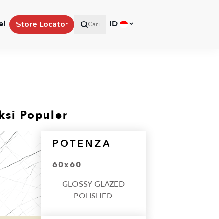
el
ID
Store Locator
Cari
ksi Populer
POTENZA
60x60
GLOSSY GLAZED
POLISHED