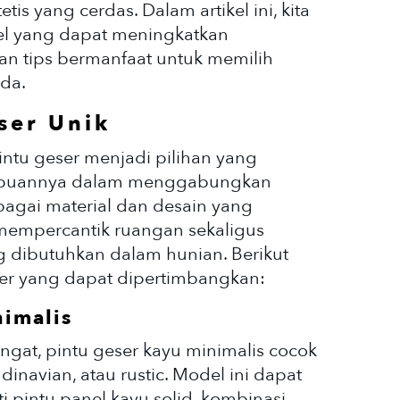
etis yang cerdas. Dalam artikel ini, kita
el yang dapat meningkatkan
n tips bermanfaat untuk memilih
nda.
ser Unik
intu geser menjadi pilihan yang
ampuannya dalam menggabungkan
bagai material dan desain yang
t mempercantik ruangan sekaligus
g dibutuhkan dalam hunian. Berikut
ser yang dapat dipertimbangkan:
nimalis
gat, pintu geser kayu minimalis cocok
dinavian, atau rustic. Model ini dapat
i pintu panel kayu solid, kombinasi