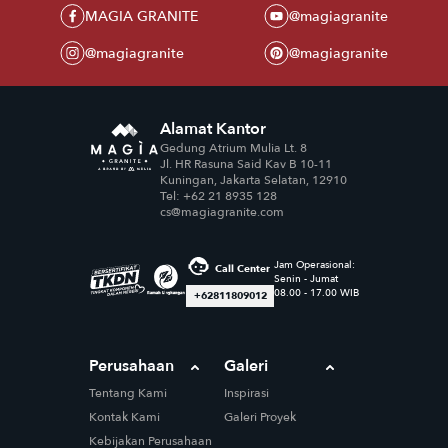
MAGIA GRANITE
@magiagranite
@magiagranite
@magiagranite
Alamat Kantor
Gedung Atrium Mulia Lt. 8
Jl. HR Rasuna Said Kav B 10-11
Kuningan, Jakarta Selatan, 12910
Tel: +62 21 8935 128
cs@magiagranite.com
Jam Operasional:
Call Center
Senin - Jumat
08.00 - 17.00 WIB
+62811809012
Perusahaan
Galeri
Tentang Kami
Inspirasi
Kontak Kami
Galeri Proyek
Kebijakan Perusahaan