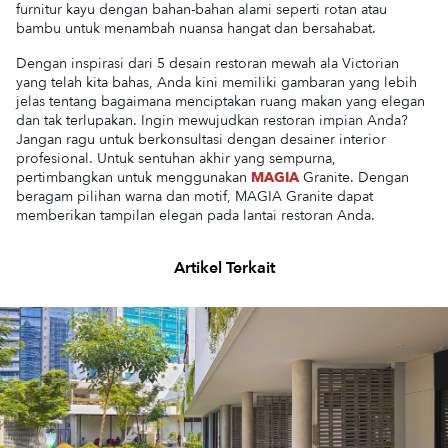
furnitur kayu dengan bahan-bahan alami seperti rotan atau
bambu untuk menambah nuansa hangat dan bersahabat.
Dengan inspirasi dari 5 desain restoran mewah ala Victorian
yang telah kita bahas, Anda kini memiliki gambaran yang lebih
jelas tentang bagaimana menciptakan ruang makan yang elegan
dan tak terlupakan. Ingin mewujudkan restoran impian Anda?
Jangan ragu untuk berkonsultasi dengan desainer interior
profesional. Untuk sentuhan akhir yang sempurna,
pertimbangkan untuk menggunakan
MAGIA
Granite. Dengan
beragam pilihan warna dan motif, MAGIA Granite dapat
memberikan tampilan elegan pada lantai restoran Anda.
Artikel Terkait