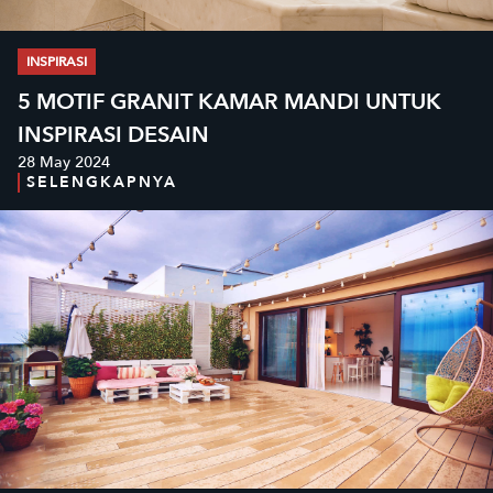
INSPIRASI
5 MOTIF GRANIT KAMAR MANDI UNTUK
INSPIRASI DESAIN
28 May 2024
SELENGKAPNYA