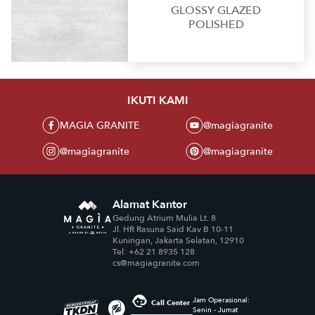
GLOSSY GLAZED
POLISHED
IKUTI KAMI
MAGIA GRANITE
@magiagranite
@magiagranite
@magiagranite
Alamat Kantor
Gedung Atrium Mulia Lt. 8
Jl. HR Rasuna Said Kav B 10-11
Kuningan, Jakarta Selatan, 12910
Tel: +62 21 8935 128
cs@magiagranite.com
Jam Operasional:
Call Center
Senin - Jumat